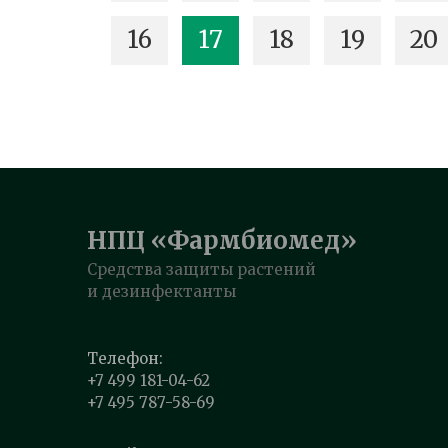
16
17
18
19
20
НПЦ «Фармбиомед»
Средства защиты растений
и дезинфектанты
Телефон:
+7 499 181-04-62
+7 495 787-58-69