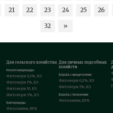
21
22
23
24
25
26
32
»
Для сельского хозяйства
Для личных подсобных
хозяйств
Инсектоакарициды
Борьба с вредителями
Фитоверм 0,2%, КЭ
Фитоверм 0,2%, КЭ
Фитоверм 1%, КЭ
Фитоверм 1%, КЭ
Фитоверм М, КЭ
Фитоверм 5%, КЭ
Борьба с болезнями
Фитолавин, ВРК
Бактерициды
Фитолавин, ВРК