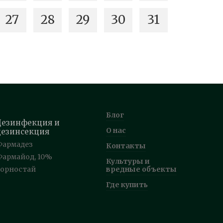
27
28
29
30
31
Блог
Дезинфекция и
О нас
дезинсекция
Фармадез
Контакты
Фармайод, 10%
Культуры и
Горностай
вредные объекты
Где купить