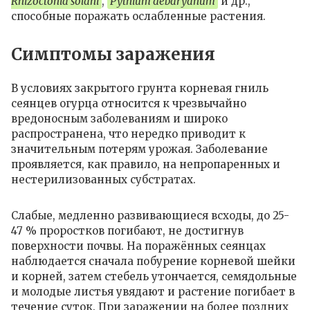
Rhizoctonia solani
,
Pythium debaryanum
и др.,
способные поражать ослабленные растения.
Симптомы заражения
В условиях закрытого грунта корневая гниль
сеянцев огурца относится к чрезвычайно
вредоносным заболеваниям и широко
распространена, что нередко приводит к
значительным потерям урожая. Заболевание
проявляется, как правило, на непропаренных и
нестерилизованных субстратах.
Слабые, медленно развивающиеся всходы, до 25-
47 % проростков погибают, не достигнув
поверхности почвы. На поражённых сеянцах
наблюдается сначала побурение корневой шейки
и корней, затем стебель утончается, семядольные
и молодые листья увядают и растение погибает в
течение суток. При заражении на более поздних