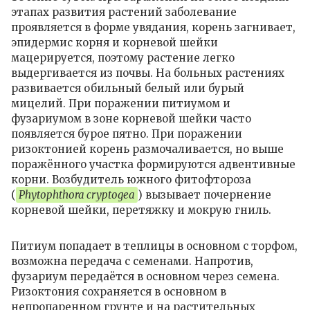
этапах развития растений заболевание
проявляется в форме увядания, корень загнивает,
эпидермис корня и корневой шейки
мацерируется, поэтому растение легко
выдергивается из почвы. На больных растениях
развивается обильный белый или бурый
мицелий. При поражении питиумом и
фузариумом в зоне корневой шейки часто
появляется бурое пятно. При поражении
ризоктонией корень размочаливается, но выше
поражённого участка формируются адвентивные
корни. Возбудитель южного фитофтороза
(
Phytophthora cryptogea
) вызывает почернение
корневой шейки, перетяжку и мокрую гниль.
Питиум попадает в теплицы в основном с торфом,
возможна передача с семенами. Напротив,
фузариум передаётся в основном через семена.
Ризоктония сохраняется в основном в
непропаренном грунте и на растительных