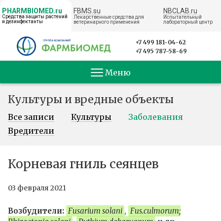
FBMS.su
NBCLAB.ru
PHARMBIOMED.ru
Средства защиты растений
Лекарственные средства для
Испытательный
и дезинфектанты
ветеринарного применения
лабораторный центр
← НА ГЛАВНУЮ
+7 499 181-04-62
+7 495 787-58-69
Меню
Культуры и вредные объекты
Все записи
Культуры
Заболевания
Вредители
Корневая гниль сеянцев
03 февраля 2021
Возбудители:
Fusarium solani
,
Fus.culmorum;