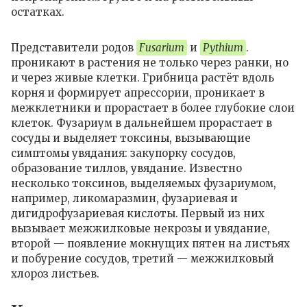
остатках.
Представители родов
Fusarium
и
Pythium
.
проникают в растения не только через ранки, но
и через живые клетки. Грибница растёт вдоль
корня и формирует апрессории, проникает в
межклетники и прорастает в более глубокие слои
клеток. Фузариум в дальнейшем прорастает в
сосуды и выделяет токсины, вызывающие
симптомы увядания: закупорку сосудов,
образование тиллов, увядание. Известно
несколько токсинов, выделяемых фузариумом,
например, ликомаразмин, фузариевая и
дигидрофузариевая кислоты. Первый из них
вызывает межжилковые некрозы и увядание,
второй — появление мокнущих пятен на листьях
и побурение сосудов, третий — межжилковый
хлороз листьев.