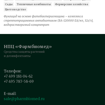
Сады
Тепличные комбинаты
Фермерские хозяйства
Цветоводство
Фунгицид на основе фитобактериомицина – комплекса
стрептотрициновых антибиотиков (БА-120000 ЕА/мл, 32г/л),
водорастворимый концентрат
НПЦ «Фармбиомед»
Средства защиты растений
и дезинфектанты
Телефон:
+7 499 181-04-62
+7 495 787-58-69
E-mail:
sale@pharmbiomed.ru