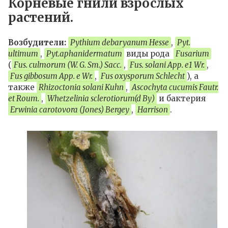
Корневые гнили взрослых
растений.
Возбудители:
Pythium debaryanum Hesse
,
Pyt.
ultimum
,
Pyt.aphanidermatum
виды рода
Fusarium
(
Fus. culmorum (W. G. Sm.) Sасс.
,
Fus. solani Арр. е1 Wr.
,
Fus gibbosum Арр. е Wr.
,
Fus oxysporum Schlecht
), а
также
Rhizoctonia solani Kuhn
,
Ascochyta cucumis Fautr.
еt Roum.
,
Whetzelinia sclerotiorum(d Ву)
и бактерия
Erwinia carotovora (Jones) Bergey
,
Harrison
.