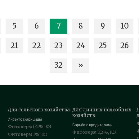
5
6
7
8
9
10
21
22
23
24
25
26
32
»
Для сельского хозяйства
Для личных подсобных
хозяйств
Инсектоакарициды
Борьба с вредителями
Фитоверм 0,2%, КЭ
Фитоверм 0,2%, КЭ
Фитоверм 1%, КЭ