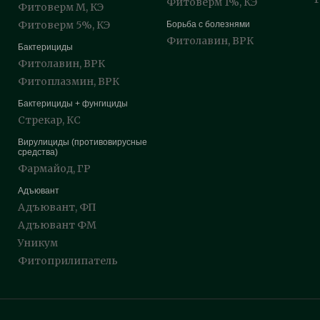
Фитоверм 1%, КЭ
Фитоверм М, КЭ
Фитоверм 5%, КЭ
Борьба с болезнями
Фитолавин, ВРК
Бактерициды
Фитолавин, ВРК
Фитоплазмин, ВРК
Бактерициды + фунгициды
Стрекар, КС
Вирулициды (противовирусные
средства)
Фармайод, ГР
Адъювант
Адъювант, ФП
Адъювант ФМ
Уникум
Фитоприлипатель