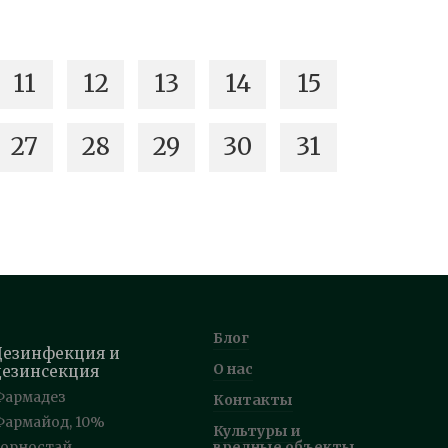
11
12
13
14
15
27
28
29
30
31
Блог
Дезинфекция и
О нас
дезинсекция
Фармадез
Контакты
Фармайод, 10%
Культуры и
Горностай
вредные объекты