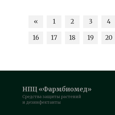
«
1
2
3
4
16
17
18
19
20
НПЦ «Фармбиомед»
Средства защиты растений
и дезинфектанты