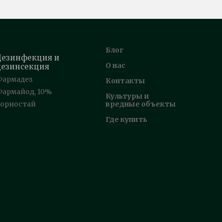
Блог
Дезинфекция и
О нас
дезинсекция
Фармадез
Контакты
Фармайод, 10%
Культуры и
Горностай
вредные объекты
Где купить