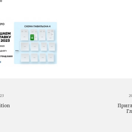
»
23
2
ition
Пригл
Гл