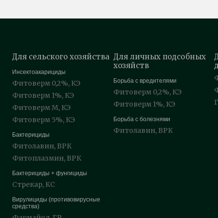
Для сельского хозяйства
Для личных подсобных
хозяйств
Инсектоакарициды
Борьба с вредителями
Фитоверм 0,2%, КЭ
Фитоверм 0,2%, КЭ
Фитоверм 1%, КЭ
Фитоверм 1%, КЭ
Фитоверм М, КЭ
Фитоверм 5%, КЭ
Борьба с болезнями
Фитолавин, ВРК
Бактерициды
Фитолавин, ВРК
Фитоплазмин, ВРК
Бактерициды + фунгициды
Стрекар, КС
Вирулициды (противовирусные
средства)
Фармайод, ГР