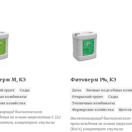
ерм М, КЭ
Фитоверм 1%, КЭ
й грунт
Сады
Дача
Личные подсобные хозя
ые комбинаты
Открытый грунт
Сады
кие хозяйства
Тепличные комбинаты
Фермерские хозяйства
Цветов
карицид биологического
ения на основе аверсектина С (2г/
Инсектоакарицид биологического
ювантом, концентрат эмульсии
происхождения на основе аверсек
(10г/л), концентрат эмульсии