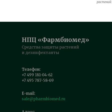
растений
НПЦ «Фармбиомед»
Средства защиты растений
и дезинфектанты
Телефон:
+7 499 181-04-62
+7 495 787-58-69
E-mail:
sale@pharmbiomed.ru
Адрес: