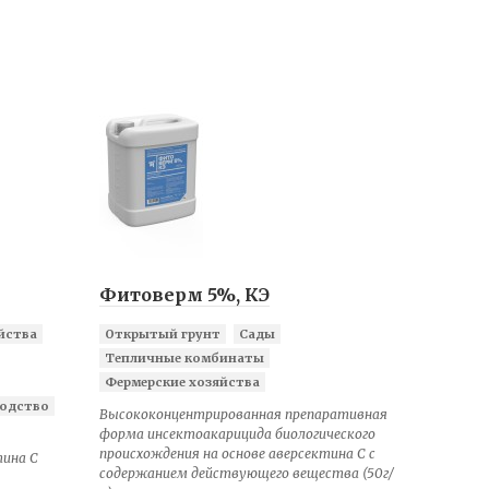
Фитоверм 5%, КЭ
йства
Открытый грунт
Сады
Тепличные комбинаты
Фермерские хозяйства
одство
Высококонцентрированная препаративная
форма инсектоакарицида биологического
происхождения на основе аверсектина С с
тина С
содержанием действующего вещества (50г/