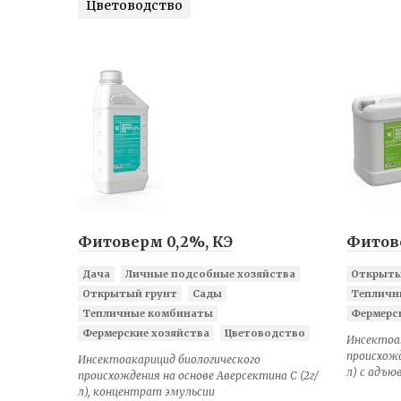
Цветоводство
Фитоверм 0,2%, КЭ
Фитов
Дача
Личные подсобные хозяйства
Открыты
Открытый грунт
Сады
Тепличн
Тепличные комбинаты
Фермерс
Фермерские хозяйства
Цветоводство
Инсектоа
происхожд
Инсектоакарицид биологического
л) с адъ
происхождения на основе Аверсектина С (2г/
л), концентрат эмульсии