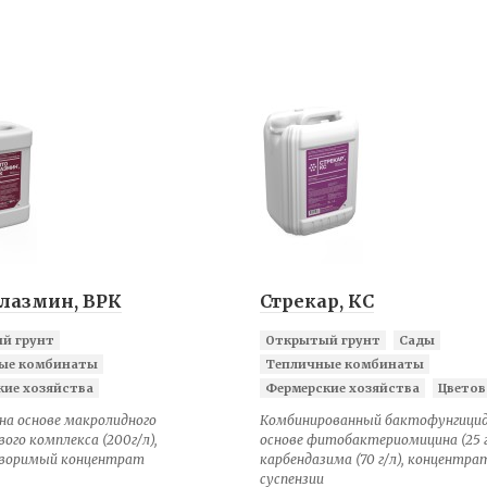
лазмин, ВРК
Стрекар, КС
й грунт
Открытый грунт
Сады
ые комбинаты
Тепличные комбинаты
кие хозяйства
Фермерские хозяйства
Цветов
на основе макролидного
Комбинированный бактофунгицид
ого комплекса (200г/л),
основе фитобактериомицина (25 г
воримый концентрат
карбендазима (70 г/л), концентра
суспензии