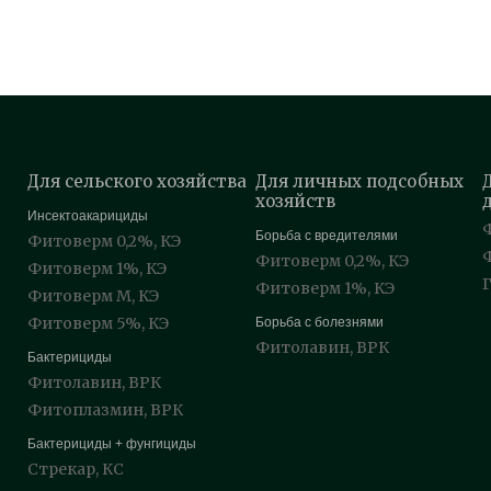
Для сельского хозяйства
Для личных подсобных
хозяйств
Инсектоакарициды
Борьба с вредителями
Фитоверм 0,2%, КЭ
Фитоверм 0,2%, КЭ
Фитоверм 1%, КЭ
Фитоверм 1%, КЭ
Фитоверм М, КЭ
Фитоверм 5%, КЭ
Борьба с болезнями
Фитолавин, ВРК
Бактерициды
Фитолавин, ВРК
Фитоплазмин, ВРК
Бактерициды + фунгициды
Стрекар, КС