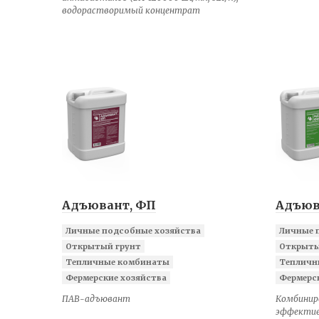
водорастворимый концентрат
Адъювант, ФП
Адъюв
Личные подсобные хозяйства
Личные 
Открытый грунт
Открыты
Тепличные комбинаты
Тепличн
Фермерские хозяйства
Фермерс
ПАВ-адъювант
Комбинир
эффектив