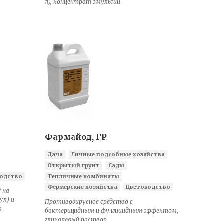
л), концентрат эмульсии
Фармайод, ГР
Дача
Личные подсобные хозяйства
Открытый грунт
Сады
одство
Тепличные комбинаты
Фермерские хозяйства
Цветоводство
 на
/л) и
Противовирусное средство с
т
бактерицидным и фунгицидным эффектом,
гликолевый раствор