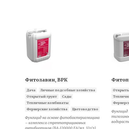
Фитолавин, ВРК
Фитоп
Дача
Личные подсобные хозяйства
Открыты
Открытый грунт
Сады
Тепличн
Тепличные комбинаты
Фермерс
Фермерские хозяйства
Цветоводство
Фунгицид 
тилозинов
Фунгицид на основе фитобактериомицина
водораст
– комплекса стрептотрициновых
антибиотиков (БА-120000 ЕА/мл, 32г/л),