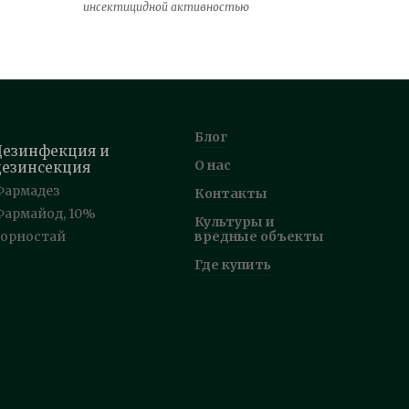
инсектицидной активностью
Блог
Дезинфекция и
О нас
дезинсекция
Фармадез
Контакты
Фармайод, 10%
Культуры и
Горностай
вредные объекты
Где купить