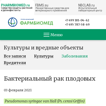
FBMS.su
NBCLAB.ru
PHARMBIOMED.ru
Средства защиты растений
Лекарственные средства для
Испытательный
и дезинфектанты
ветеринарного применения
лабораторный центр
← НА ГЛАВНУЮ
+7 499 181-04-62
+7 495 787-58-69
Меню
Культуры и вредные объекты
Все записи
Культуры
Заболевания
Вредители
Бактериальный рак плодовых
03 февраля 2021
Pseudomonas syringae van Hall (Ps. cerasi Griffin)