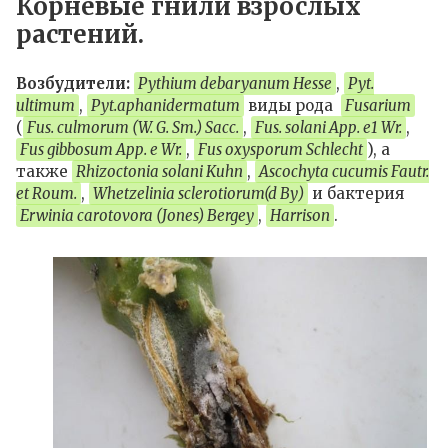
Корневые гнили взрослых
растений.
Возбудители:
Pythium debaryanum Hesse
,
Pyt.
ultimum
,
Pyt.aphanidermatum
виды рода
Fusarium
(
Fus. culmorum (W. G. Sm.) Sасс.
,
Fus. solani Арр. е1 Wr.
,
Fus gibbosum Арр. е Wr.
,
Fus oxysporum Schlecht
), а
также
Rhizoctonia solani Kuhn
,
Ascochyta cucumis Fautr.
еt Roum.
,
Whetzelinia sclerotiorum(d Ву)
и бактерия
Erwinia carotovora (Jones) Bergey
,
Harrison
.