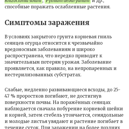
Rhizoctonia solani
,
Pythium debaryanum
и др.,
способные поражать ослабленные растения.
Симптомы заражения
В условиях закрытого грунта корневая гниль
сеянцев огурца относится к чрезвычайно
вредоносным заболеваниям и широко
распространена, что нередко приводит к
значительным потерям урожая. Заболевание
проявляется, как правило, на непропаренных и
нестерилизованных субстратах.
Слабые, медленно развивающиеся всходы, до 25-
47 % проростков погибают, не достигнув
поверхности почвы. На поражённых сеянцах
наблюдается сначала побурение корневой шейки
и корней, затем стебель утончается, семядольные
и молодые листья увядают и растение погибает в
течение суток. При заражении на более поздних