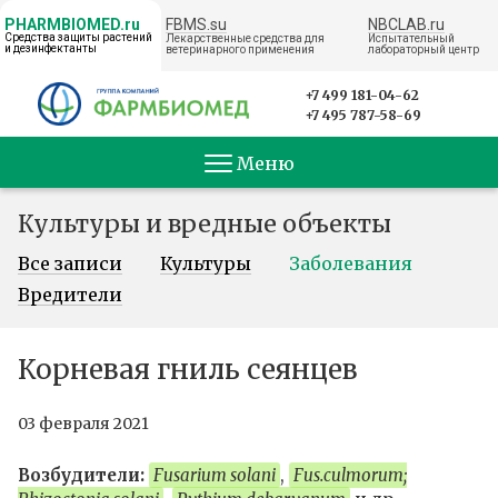
FBMS.su
NBCLAB.ru
PHARMBIOMED.ru
Средства защиты растений
Лекарственные средства для
Испытательный
и дезинфектанты
ветеринарного применения
лабораторный центр
← НА ГЛАВНУЮ
+7 499 181-04-62
+7 495 787-58-69
Меню
Культуры и вредные объекты
Все записи
Культуры
Заболевания
Вредители
Корневая гниль сеянцев
03 февраля 2021
Возбудители:
Fusarium solani
,
Fus.culmorum;