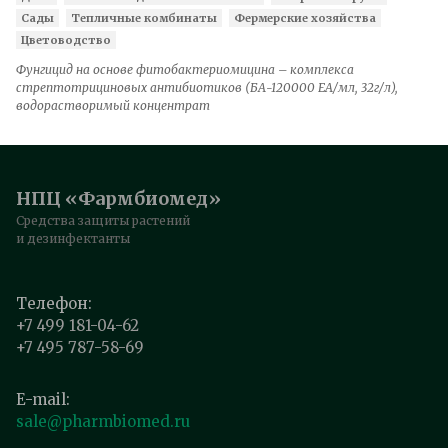
Сады
Тепличные комбинаты
Фермерские хозяйства
Цветоводство
Фунгицид на основе фитобактериомицина – комплекса
стрептотрициновых антибиотиков (БА-120000 ЕА/мл, 32г/л),
водорастворимый концентрат
НПЦ «Фармбиомед»
Средства защиты растений
и дезинфектанты
Телефон:
+7 499 181-04-62
+7 495 787-58-69
E-mail:
sale@pharmbiomed.ru