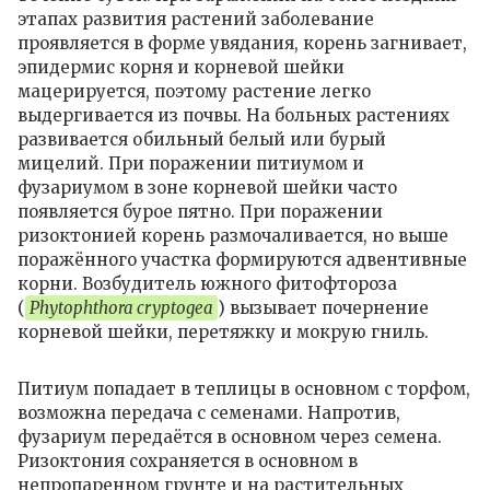
этапах развития растений заболевание
проявляется в форме увядания, корень загнивает,
эпидермис корня и корневой шейки
мацерируется, поэтому растение легко
выдергивается из почвы. На больных растениях
развивается обильный белый или бурый
мицелий. При поражении питиумом и
фузариумом в зоне корневой шейки часто
появляется бурое пятно. При поражении
ризоктонией корень размочаливается, но выше
поражённого участка формируются адвентивные
корни. Возбудитель южного фитофтороза
(
Phytophthora cryptogea
) вызывает почернение
корневой шейки, перетяжку и мокрую гниль.
Питиум попадает в теплицы в основном с торфом,
возможна передача с семенами. Напротив,
фузариум передаётся в основном через семена.
Ризоктония сохраняется в основном в
непропаренном грунте и на растительных