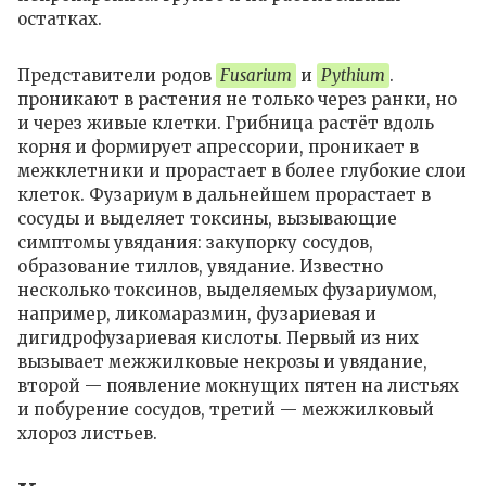
остатках.
Представители родов
Fusarium
и
Pythium
.
проникают в растения не только через ранки, но
и через живые клетки. Грибница растёт вдоль
корня и формирует апрессории, проникает в
межклетники и прорастает в более глубокие слои
клеток. Фузариум в дальнейшем прорастает в
сосуды и выделяет токсины, вызывающие
симптомы увядания: закупорку сосудов,
образование тиллов, увядание. Известно
несколько токсинов, выделяемых фузариумом,
например, ликомаразмин, фузариевая и
дигидрофузариевая кислоты. Первый из них
вызывает межжилковые некрозы и увядание,
второй — появление мокнущих пятен на листьях
и побурение сосудов, третий — межжилковый
хлороз листьев.