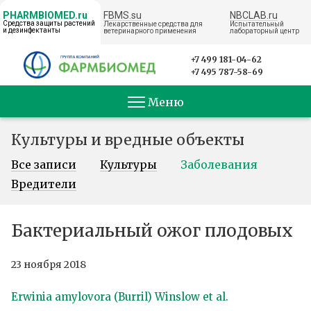
FBMS.su
NBCLAB.ru
PHARMBIOMED.ru
Средства защиты растений
Лекарственные средства для
Испытательный
и дезинфектанты
ветеринарного применения
лабораторный центр
← НА ГЛАВНУЮ
+7 499 181-04-62
+7 495 787-58-69
Меню
Культуры и вредные объекты
Все записи
Культуры
Заболевания
Вредители
Бактериальный ожог плодовых
23 ноября 2018
Erwinia amylovora (Burril) Winslow et al.