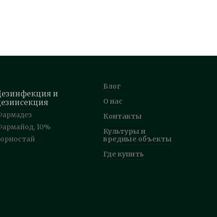
Блог
Дезинфекция и
О нас
дезинсекция
Фармадез
Контакты
Фармайод, 10%
Культуры и
Горностай
вредные объекты
Где купить