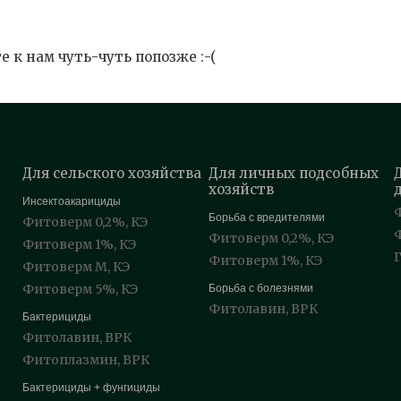
 к нам чуть-чуть попозже :-(
Для сельского хозяйства
Для личных подсобных
хозяйств
Инсектоакарициды
Борьба с вредителями
Фитоверм 0,2%, КЭ
Фитоверм 0,2%, КЭ
Фитоверм 1%, КЭ
Фитоверм 1%, КЭ
Фитоверм М, КЭ
Фитоверм 5%, КЭ
Борьба с болезнями
Фитолавин, ВРК
Бактерициды
Фитолавин, ВРК
Фитоплазмин, ВРК
Бактерициды + фунгициды