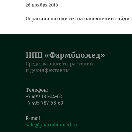
26 ноября 2018
Страница находится на наполнении зайдите
НПЦ «Фармбиомед»
Средства защиты растений
и дезинфектанты
Телефон:
+7 499 181-04-62
+7 495 787-58-69
E-mail:
sale@pharmbiomed.ru