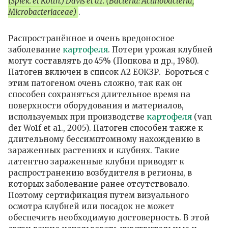
(Spiek. et Kotth.) Davis et а1. (Bacteria: Actinobacteria,
Microbacteriaceae)
.
Распространённое и очень вредоносное
заболевание
картофеля
. Потери урожая клубней
могут составлять до 45% (Попкова и др., 1980).
Патоген включен в список А2 ЕОКЗР. Бороться с
этим патогеном очень сложно, так как он
способен сохраняться длительное время на
поверхности оборудования и материалов,
используемых при производстве
картофеля
(van
der Wo1f et а1., 2005). Патоген способен также к
длительному бессимптомному нахождению в
зараженных растениях и клубнях. Такие
латентно зараженные клубни приводят к
распространению возбудителя в регионы, в
которых заболевание ранее отсутствовало.
Поэтому сертификация путем визуального
осмотра клубней или посадок не может
обеспечить необходимую достоверность. В этой