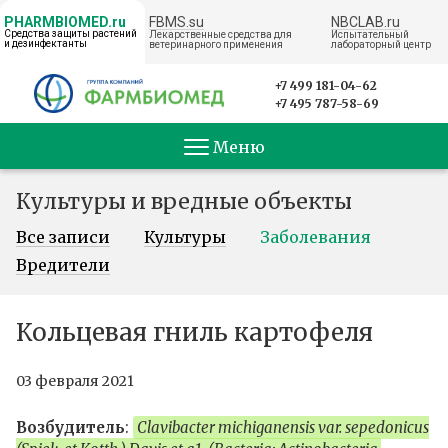
FBMS.su
NBCLAB.ru
PHARMBIOMED.ru
Средства защиты растений
Лекарственные средства для
Испытательный
и дезинфектанты
ветеринарного применения
лабораторный центр
← НА ГЛАВНУЮ
+7 499 181-04-62
+7 495 787-58-69
Меню
Культуры и вредные объекты
Все записи
Культуры
Заболевания
Вредители
Кольцевая гниль картофеля
03 февраля 2021
Возбудитель
:
Clavibacter michiganensis var. sepedonicus