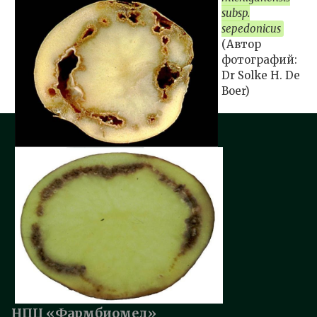
subsp.
sepedonicus
(Автор
фотографий:
Dr Solke H. De
Boer)
НПЦ «Фармбиомед»